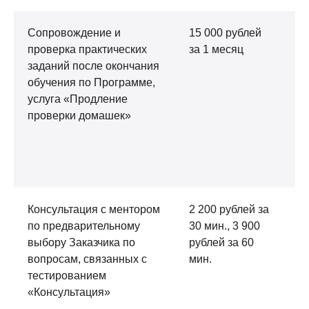
Сопровождение и
15 000 рублей
Ус
проверка практических
за 1 месяц
ок
заданий после окончания
ис
обучения по Программе,
да
услуга «Продление
от
проверки домашек»
ст
во
пр
пр
Консультация с ментором
2 200 рублей за
Ус
по предварительному
30 мин., 3 900
ок
выбору Заказчика по
рублей за 60
ок
вопросам, связанных с
мин.
ко
тестированием
Во
«Консультация»