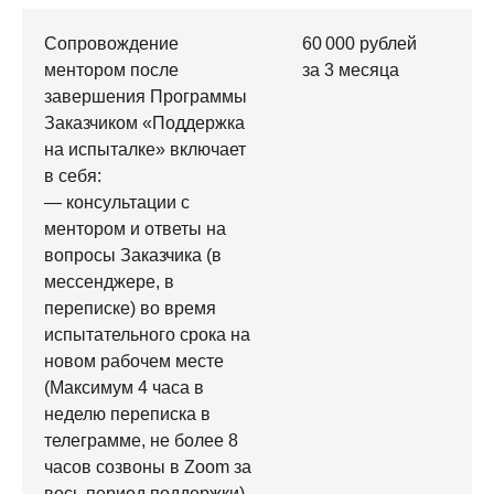
Сопровождение
60 000 рублей
Ус
ментором после
за 3 месяца
аб
завершения Программы
сч
Заказчиком «Поддержка
не
на испыталке» включает
п
в себя:
ко
— консультации с
не
ментором и ответы на
ре
вопросы Заказчика (в
п
мессенджере, в
За
переписке) во время
ис
испытательного срока на
Ус
новом рабочем месте
оп
(Максимум 4 часа в
— 
неделю переписка в
ко
телеграмме, не более 8
об
часов созвоны в Zoom за
пе
весь период поддержки)
ус