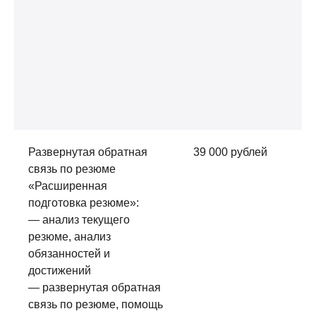
со
3.
ок
ме
ус
ме
со
Развернутая обратная
39 000 рублей
Ус
связь по резюме
ок
«Расширенная
пр
подготовка резюме»:
го
— анализ текущего
(р
резюме, анализ
по
обязанностей и
достижений
— развернутая обратная
связь по резюме, помощь